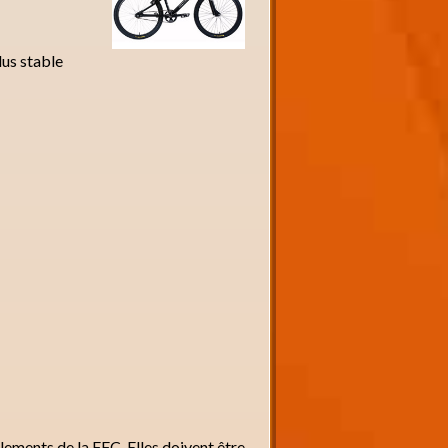
lus stable
lements de la FFC. Elles doivent être