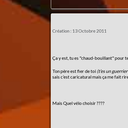
Création : 13 Octobre 2011
Ça y est, tu es "chaud-bouillant" pour t
Ton père est fier de toi
(t’es un guerrier
sais c’est caricatural mais ça me fait rir
Mais Quel vélo choisir ????