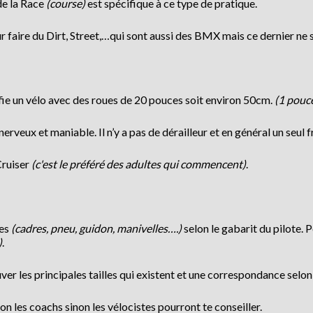
de la Race
(course)
est spécifique à ce type de pratique.
r faire du Dirt, Street,…qui sont aussi des BMX mais ce dernier ne s
ifie un vélo avec des roues de 20 pouces soit environ 50cm.
(1 pouc
erveux et maniable. Il n’y a pas de dérailleur et en général un seul fre
Cruiser
(c'est le préféré des adultes qui commencent)
.
les
(cadres, pneu, guidon, manivelles….)
selon le gabarit du pilote. P
)
.
ouver les principales tailles qui existent et une correspondance selon 
ion les coachs sinon les vélocistes pourront te conseiller.