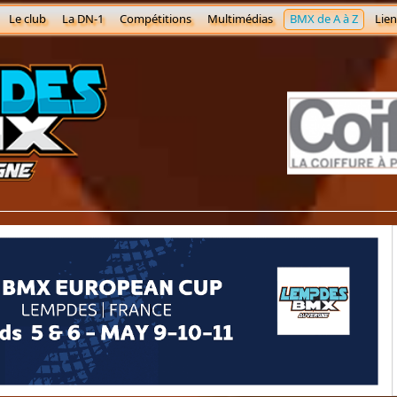
Le club
La DN-1
Compétitions
Multimédias
BMX de A à Z
Lien